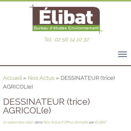
Tél : 02 56 14 10 37
Passer
Accueil
»
Nos Actus
»
DESSINATEUR (trice)
au
AGRICOL(e)
contenu
DESSINATEUR (trice)
AGRICOL(e)
12 septembre 2022
dans
Nos Actus
/
Offres d'emploi
par
ELIBAT