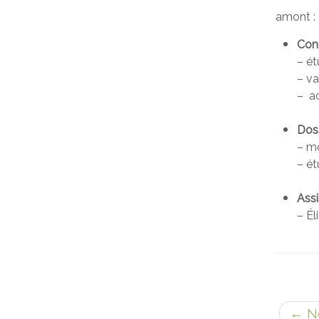
amont :
Conc
– ét
– va
– a
.
Doss
– m
– ét
.
Assi
– Él
←
No