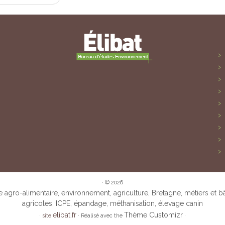
·
© 2026
ie agro-alimentaire, environnement, agriculture, Bretagne, métiers et b
agricoles, ICPE, épandage, méthanisation, élevage canin
elibat.fr
Thème Customizr
·
site
·
Réalisé avec the
·