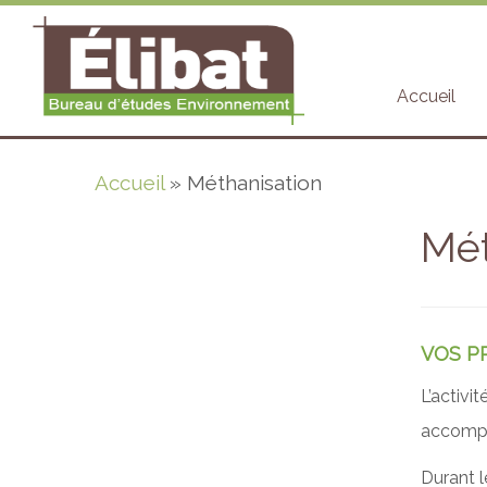
Accueil
Passer
Accueil
»
Méthanisation
au
contenu
Mét
VOS P
L’activ
accompag
Durant l