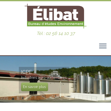
Tél : 02 56 14 10 37
Passer
au
ICPE
contenu
Industries agro-alimentaires
En savoir plus